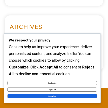
Muebles de diseño contemporáneo: precios altos,
exclusividad, materiales premium
Muebles de calidad modular: adaptabilidad,
funcionalidad, optimización del espacio
We respect your privacy
Cookies help us improve your experience, deliver
personalized content, and analyze traffic. You can
choose which cookies to allow by clicking
ARCHIVES
Customize
. Click
Accept All
to consent or
Reject
All
to decline non-essential cookies.
December 2025
Customize
Reject All
November 2025
Accept All
October 2025