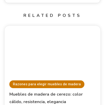
johndoe-oa8q
Website:
RELATED POSTS