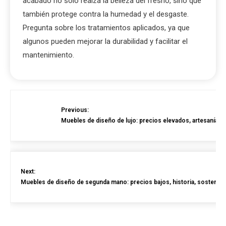
color. La madera de alta calidad debe tener un grano
consistente y libre de nudos o imperfecciones
visibles. Esto no solo afecta la apariencia, sino
también la resistencia del mueble.
Además, verifica el acabado de la madera. Un buen
acabado no solo realza la belleza del fresno, sino que
también protege contra la humedad y el desgaste.
Pregunta sobre los tratamientos aplicados, ya que
algunos pueden mejorar la durabilidad y facilitar el
mantenimiento.
Previous:
Muebles de diseño de lujo: precios elevados, artesanía, m