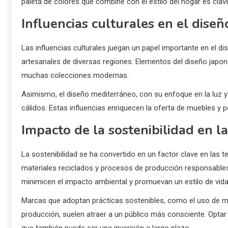
paleta de colores que combine con el estilo del hogar es cla
Influencias culturales en el diseñ
Las influencias culturales juegan un papel importante en el di
artesanales de diversas regiones. Elementos del diseño japon
muchas colecciones modernas.
Asimismo, el diseño mediterráneo, con su enfoque en la luz y
cálidos. Estas influencias enriquecen la oferta de muebles y 
Impacto de la sostenibilidad en l
La sostenibilidad se ha convertido en un factor clave en las 
materiales reciclados y procesos de producción responsabl
minimicen el impacto ambiental y promuevan un estilo de vida
Marcas que adoptan prácticas sostenibles, como el uso de ma
producción, suelen atraer a un público más consciente. Optar
que también puede ser una inversión a largo plazo.