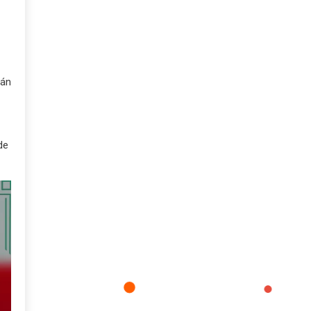
tán
de