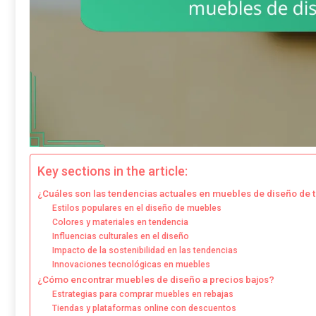
Key sections in the article:
¿Cuáles son las tendencias actuales en muebles de diseño de
Estilos populares en el diseño de muebles
Colores y materiales en tendencia
Influencias culturales en el diseño
Impacto de la sostenibilidad en las tendencias
Innovaciones tecnológicas en muebles
¿Cómo encontrar muebles de diseño a precios bajos?
Estrategias para comprar muebles en rebajas
Tiendas y plataformas online con descuentos